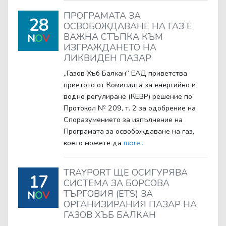
ПРОГРАМАТА ЗА
28
ОСВОБОЖДАВАНЕ НА ГАЗ Е
ВАЖНА СТЪПКА КЪМ
N
O
V
ИЗГРАЖДАНЕТО НА
ЛИКВИДЕН ПАЗАР
„Газов Хъб Балкан“ ЕАД приветства
приетото от Комисията за енергийно и
водно регулиране (КЕВР) решение по
Протокол № 209, т. 2 за одобрение на
Споразумението за изпълнение на
Програмата за освобождаване на газ,
което можете да
more...
TRAYPORT ЩЕ ОСИГУРЯВА
17
СИСТЕМА ЗА БОРСОВА
ТЪРГОВИЯ (ETS) ЗА
N
O
V
ОРГАНИЗИРАНИЯ ПАЗАР НА
ГАЗОВ ХЪБ БАЛКАН