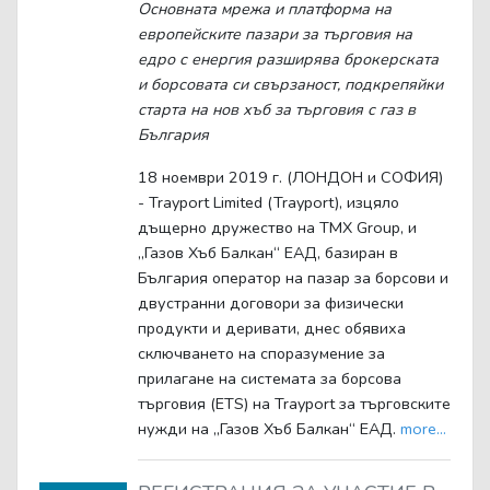
Основната мрежа и платформа на
европейските пазари за търговия на
едро с енергия разширява брокерската
и борсовата си свързаност, подкрепяйки
старта на нов хъб за търговия с газ в
България
18 ноември 2019 г. (ЛОНДОН и СОФИЯ)
- Trayport Limited (Trayport), изцяло
дъщерно дружество на TMX Group, и
„Газов Хъб Балкан“ ЕАД, базиран в
България оператор на пазар за борсови и
двустранни договори за физически
продукти и деривати, днес обявиха
сключването на споразумение за
прилагане на системата за борсова
търговия (ETS) на Trayport за търговските
нужди на „Газов Хъб Балкан“ ЕАД.
more...