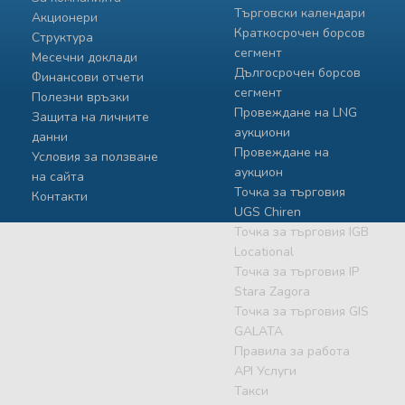
Търговски календари
Акционери
Краткосрочен борсов
Структура
сегмент
Месечни доклади
Дългосрочен борсов
Финансови отчети
сегмент
Полезни връзки
Провеждане на LNG
Защита на личните
аукциони
данни
Провеждане на
Условия за ползване
аукцион
на сайта
Точка за търговия
Контакти
UGS Chiren
Точка за търговия IGB
Locational
Точка за търговия IP
Stara Zagora
Точка за търговия GIS
GALATA
Правила за работа
API Услуги
Такси