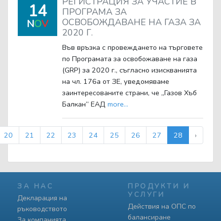
РЕГИСТРАЦИЯ ЗА УЧАСТИЕ В
14
ПРОГРАМА ЗА
ОСВОБОЖДАВАНЕ НА ГАЗА ЗА
N
O
V
2020 Г.
Във връзка с провеждането на търговете
по Програмата за освобожаване на газа
(GRP) за 2020 г., съгласно изискванията
на чл. 176а от ЗЕ, уведомяваме
заинтересованите страни, че „Газов Хъб
Балкан“ ЕАД
more...
20
21
22
23
24
25
26
27
28
›
ЗА НАС
ПРОДУКТИ И
УСЛУГИ
Декларация на
Действия на ОПС по
ръководството
балансиране
За компанията