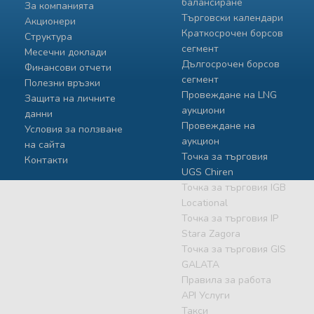
балансиране
За компанията
Търговски календари
Акционери
Краткосрочен борсов
Структура
сегмент
Месечни доклади
Дългосрочен борсов
Финансови отчети
сегмент
Полезни връзки
Провеждане на LNG
Защита на личните
аукциони
данни
Провеждане на
Условия за ползване
аукцион
на сайта
Точка за търговия
Контакти
UGS Chiren
Точка за търговия IGB
Locational
Точка за търговия IP
Stara Zagora
Точка за търговия GIS
GALATA
Правила за работа
API Услуги
Такси