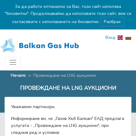
За да работи оптимално за Вас, този сайт използва
"бисквитки". Продължавайки да използвате този сайт, вие се
съгласявате с използването на бисквитки.
Разбрах
Вход
Начало
>
Провеждане на LNG аукциони
ПРОВЕЖДАНЕ НА LNG АУКЦИОНИ
Уважаеми партньори,
Информираме ви, че „Газов Хъб Балкан" ЕАД предлага
услугата - „Провеждане на LNG аукциони", при
следния ред и условия: