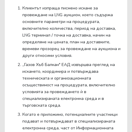
Клиентът изпраща писмено искане за
провеждане на LNG аукцион, което съдържа
основните параметри на процедурата,
включително количества, период на доставка,
LNG терминал / точка на доставка, начин на
определяне на цената, план на доставките,
времеви прозорец за провеждане на аукциона и
други относими условия.
„Газов Хъб Балкан" ЕАД извършва преглед на
искането, координира и потвърждава
техническата и организационната
осъществимост на процедурата, включително
условията за провеждането ѝ в
специализираната електронна среда и в
търговската среда.
Когато е приложимо, потенциалните участници
подават и потвърждават в специализираната
електронна среда, част от Информационната