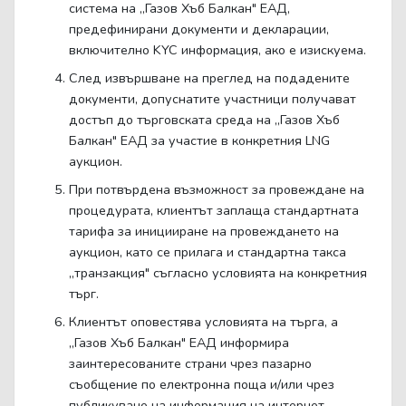
система на „Газов Хъб Балкан" ЕАД,
предефинирани документи и декларации,
включително KYC информация, ако е изискуема.
След извършване на преглед на подадените
документи, допуснатите участници получават
достъп до търговската среда на „Газов Хъб
Балкан" ЕАД за участие в конкретния LNG
аукцион.
При потвърдена възможност за провеждане на
процедурата, клиентът заплаща стандартната
тарифа за иницииране на провеждането на
аукцион, като се прилага и стандартна такса
„транзакция" съгласно условията на конкретния
търг.
Клиентът оповестява условията на търга, а
„Газов Хъб Балкан" ЕАД информира
заинтересованите страни чрез пазарно
съобщение по електронна поща и/или чрез
публикуване на информация на интернет