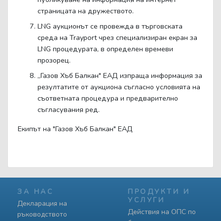
страницата на дружеството.
LNG аукционът се провежда в търговската
среда на Trayport чрез специализиран екран за
LNG процедурата, в определен времеви
прозорец.
„Газов Хъб Балкан" ЕАД изпраща информация за
резултатите от аукциона съгласно условията на
съответната процедура и предварително
съгласувания ред.
Екипът на "Газов Хъб Балкан" ЕАД
ЗА НАС
ПРОДУКТИ И
УСЛУГИ
Декларация на
Действия на ОПС по
ръководството