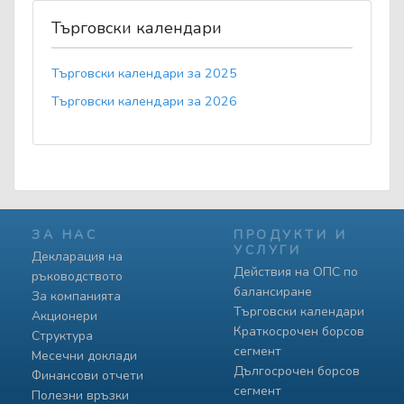
Търговски календари
Търговски календари за 2025
Търговски календари за 2026
ЗА НАС
ПРОДУКТИ И
УСЛУГИ
Декларация на
Действия на ОПС по
ръководството
балансиране
За компанията
Търговски календари
Акционери
Краткосрочен борсов
Структура
сегмент
Месечни доклади
Дългосрочен борсов
Финансови отчети
сегмент
Полезни връзки