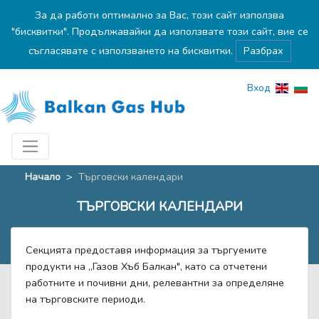
За да работи оптимално за Вас, този сайт използва
"бисквитки". Продължавайки да използвате този сайт, вие се
съгласявате с използването на бисквитки.
Разбрах
Вход
Начало
>
Търговски календари
ТЪРГОВСКИ КАЛЕНДАРИ
Секцията предоставя информация за търгуемите
продукти на „Газов Хъб Балкан", като са отчетени
работните и почивни дни, релевантни за определяне
на търговските периоди.