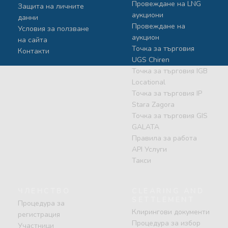
Провеждане на LNG
Защита на личните
аукциони
данни
Провеждане на
Условия за ползване
аукцион
на сайта
Точка за търговия
Контакти
UGS Chiren
Точка за търговия IGB
Locational
Точка за търговия IP
Stara Zagora
Точка за търговия GIS
GALATA
Правила за работа
API Услуги
Такси
ЧЛЕНСТВО
CLEARING AND
SETTLEMENT
Процедура за
Клирингови документи
регистрация
Процедура за избор
Участници