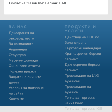
Екипът на "Газов Хъб Балкан" ЕАД
ЗА НАС
ПРОДУКТИ И
УСЛУГИ
Декларация на
Действия на ОПС по
ръководството
балансиране
За компанията
Търговски календари
Акционери
Краткосрочен борсов
Структура
сегмент
Месечни доклади
Дългосрочен борсов
Финансови отчети
сегмент
Полезни връзки
Провеждане на LNG
Защита на личните
аукциони
данни
Провеждане на
Условия за ползване
аукцион
на сайта
Точка за търговия
Контакти
UGS Chiren
Точка за търговия IGB