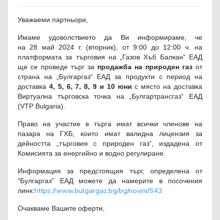
Уважаеми партньори,
Имаме удоволствието да Ви информираме, че
на 28 май 2024 г. (вторник), от 9:00 до 12:00 ч. на
платформата за търговия на „Газов Хъб Балкан“ ЕАД
ще се проведе търг за
продажба на природен газ
от
страна на „Булгаргаз“ ЕАД за продукти с период на
доставка
4, 5, 6, 7, 8, 9 и 10 юни
с място на доставка
Виртуална търговска точка на „Булгартрансгаз“ ЕАД
(VTP Bulgaria).
Право на участие в търга имат всички членове на
пазара на ГХБ, които имат валидна лицензия за
дейността „търговия с природен газ“, издадена от
Комисията за енергийно и водно регулиране.
Информация за предстоящия търг, определена от
"Булгаргаз" ЕАД можете да намерите в посочения
https://www.bulgargaz.bg/bg/novini/543
линк:
Очакваме Вашите оферти,