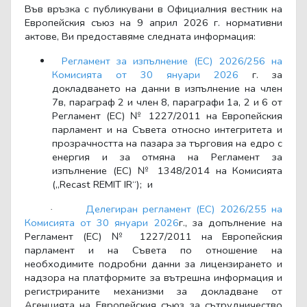
Във връзка с публикувани в Официалния вестник на
Европейския съюз на 9 април 2026 г. нормативни
актове, Ви предоставяме следната информация:
Регламент за изпълнение (ЕС) 2026/256 на
Комисията от 30 януари 2026
г. за
докладването на данни в изпълнение на член
7в, параграф 2 и член 8, параграфи 1а, 2 и 6 от
Регламент (ЕС) № 1227/2011 на Европейския
парламент и на Съвета относно интегритета и
прозрачността на пазара за търговия на едро с
енергия и за отмяна на Регламент за
изпълнение (ЕС) № 1348/2014 на Комисията
(„Recast REMIT IR“); и
Делегиран регламент (ЕС) 2026/255 на
·
Комисията от 30 януари 2026
г., за допълнение на
Регламент (ЕС) № 1227/2011 на Европейския
парламент и на Съвета по отношение на
необходимите подробни данни за лицензирането и
надзора на платформите за вътрешна информация и
регистрираните механизми за докладване от
Агенцията на Европейския съюз за сътрудничество