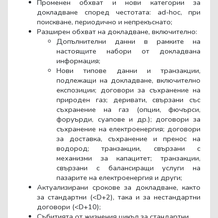
Променен обхват и нови категории за
докладване според честотата: ad-hoc, при
поискване, периодично и непрекъснато;
Разширен обхват на докладване, включително:
Допълнителни данни в рамките на
настоящите набори от докладвана
информация;
Нови типове данни и транзакции,
подлежащи на докладване, включително
експозиции; договори за съхранение на
природен газ; деривати, свързани със
съхранение на газ (опции, фючърси,
форуърди, суапове и др.); договори за
съхранение на електроенергия; договори
за доставка, съхранение и пренос на
водород; транзакции, свързани с
механизми за капацитет; транзакции,
свързани с балансиращи услуги на
пазарите на електроенергия и други;
Актуализирани срокове за докладване, както
за стандартни (<D+2), така и за нестандартни
договори (<D+10);
Събитията от жизнения цикъл за стандартни