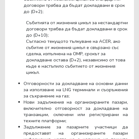
договори трябва да бъдат докладвани в срок
до (
D
+2);
Събитията от жизнения цикъл за нестандартни
договори трябва да бъдат докладвани в срок
до (
D
+10);
Съгласно текущото тълкуване на
ACER
, ако
събитие от жизнения цикъл е свързано със
сделка, изпълнена на
OMP
, срокът за
докладване остава (
D
+2), независимо от това
къде е настъпило събитието от жизнения
цикъл.
Отговорности за докладване на основни данни
за използване на LNG терминали и съоръжения
за съхранение на газ;
Нови задължения на организираните пазари,
включително отговорност за докладване на
транзакции, сключени или регистрирани на
техните платформи;
Задължение за пазарните участници да
предоставят на организираните пазари