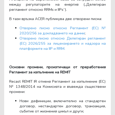
между регулаторите на енергия („Делегиран
регламент относно RRMs и IIPs“).
В тази връзка ACER публикува две отворени писма:
Отворено писмо относно Регламент (ЕС) №
2020/256 за докладването на данни
;
Отворено писмо относно Делегиран регламент
(ЕС) 2026/255 за лицензирането и надзора на
платформите на IIP и RRM.
Основни промени, произтичащи от преработения
Регламент за изпълнение на REMIT
Recast
REMIT IR отменя Регламент за изпълнение (ЕС)
№ 1348/2014 на Комисията и въвежда съществени
промени:
Нови дефиниции, включително на стандартен
договор, нестандартен договор, транзакция,
събитие от жизнения цикъл и други;