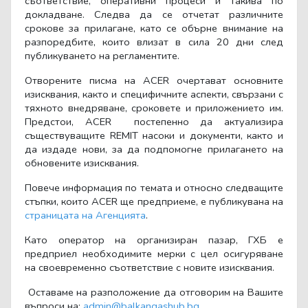
съответствие, оперативни процеси и такива по
докладване. Следва да се отчетат различните
срокове за прилагане, като се обърне внимание на
разпоредбите, които влизат в сила 20 дни след
публикуването на регламентите.
Отворените писма на ACER очертават основните
изисквания, както и специфичните аспекти, свързани с
тяхното внедряване, сроковете и приложението им.
Предстои,
ACER
постепенно да актуализира
съществуващите
REMIT
насоки и документи, както и
да издаде нови, за да подпомогне прилагането на
обновените изисквания.
Повече информация по темата и относно следващите
стъпки, които ACER ще предприеме, е публикувана на
страницата на Агенцията
.
Като оператор на организиран пазар, ГХБ е
предприел необходимите мерки с цел осигуряване
на своевременно съответствие с новите изисквания.
Оставаме на разположение да отговорим на Вашите
въпроси на:
admin
@
balkangashub
.
bg