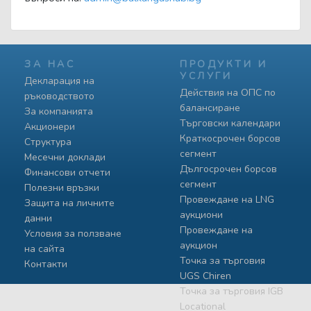
ЗА НАС
ПРОДУКТИ И
УСЛУГИ
Декларация на
Действия на ОПС по
ръководството
балансиране
За компанията
Търговски календари
Акционери
Краткосрочен борсов
Структура
сегмент
Месечни доклади
Дългосрочен борсов
Финансови отчети
сегмент
Полезни връзки
Провеждане на LNG
Защита на личните
аукциони
данни
Провеждане на
Условия за ползване
аукцион
на сайта
Точка за търговия
Контакти
UGS Chiren
Точка за търговия IGB
Locational