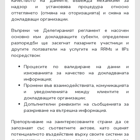
качеството на данните; въвежда механизми за
надзор и установява процедура относно
оттеглянето (отмяна на оторизацията) и смяна на
докладващи организации.
Въпреки че Делегираният регламент е насочен
основно към докладващите субекти, определени
разпоредби ще засегнат пазарните участници и
другите ползватели на услугите на
RRMs
и
IIPs
посредством:
Процесите по валидиране на данни и
изискванията за качество на докладваната
информация;
Промени във взаимодействията, комуникацията
и уведомленията между клиентите и
докладващите организации;
Допълнителни реквизити на съобщенията за
разкриване на вътрешна информация.
Препоръчваме на заинтересованите страни да се
запознаят със съответните актове, като оценят
потенциалното въздействие върху своите системи за