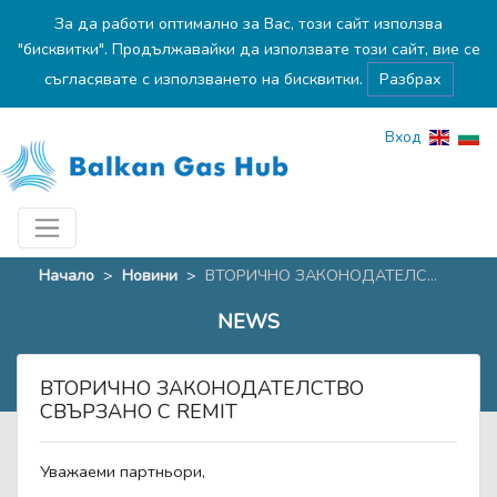
За да работи оптимално за Вас, този сайт използва
"бисквитки". Продължавайки да използвате този сайт, вие се
съгласявате с използването на бисквитки.
Разбрах
Вход
Начало
>
Новини
>
ВТОРИЧНО ЗАКОНОДАТЕЛС...
NEWS
ВТОРИЧНО ЗАКОНОДАТЕЛСТВО
СВЪРЗАНО С REMIT
Уважаеми партньори,