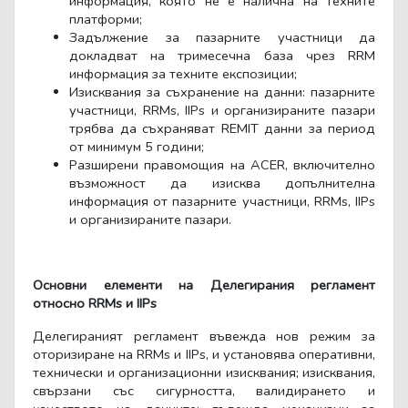
информация, която не е налична на техните
платформи;
Задължение за пазарните участници да
докладват на тримесечна база чрез
RRM
информация за техните експозиции;
Изисквания за съхранение на данни: пазарните
участници, RRMs, IIPs и организираните пазари
трябва да съхраняват REMIT данни за период
от минимум 5 години;
Разширени правомощия на ACER, включително
възможност да изисква допълнителна
информация от пазарните участници, RRMs, IIPs
и организираните пазари.
Основни елементи на Делегирания регламент
относно RRMs и IIPs
Делегираният регламент въвежда нов режим за
оторизиране на RRMs и IIPs, и установява оперативни,
технически и организационни изисквания; изисквания,
свързани със сигурността, валидирането и