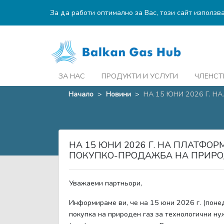
За да работи оптимално за Вас, този сайт използв
ЗА НАС
ПРОДУКТИ И УСЛУГИ
ЧЛЕНСТ
Начало
>
Новини
>
НА 15 ЮНИ 2026 Г. НА..
НА 15 ЮНИ 2026 Г. НА ПЛАТФОР
ПОКУПКО-ПРОДАЖБА НА ПРИРОД
Уважаеми партньори,
Информираме ви, че на
15
юни 2026 г. (поне
покупка на природен газ за технологични нуж