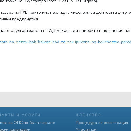
ска точка на „Булгартрансгаз“ ЕАД (VTP Bulgaria).
 пазара на ГХБ, които имат валидна лицензия за дейността „търг
обивни предприятия.
а от „Булгартрансгаз“ ЕАД можете да намерите в посочения лин
formata-na-gazov-hab-balkan-ead-za-zakupuvane-na-kolichestva-pr
ДУКТИ И УСЛУГИ
ЧЛЕНСТВО
вия на ОПС по балансиране
Процедура за регистрация
вски календари
Участници