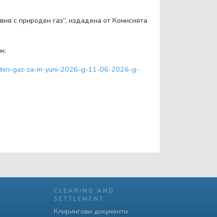
овия с природен газ“, издадена от Комисията
к:
iroden-gaz-za-m-yuni-2026-g-11-06-2026-g-
CLEARING AND
SETTLEMENT
Клирингови документи