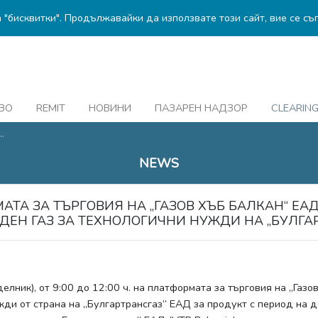
а "бисквитки". Продължавайки да използвате този сайт, вие се съ
ВО
REMIT
НОВИНИ
ПАЗАРЕН НАДЗОР
CLEARIN
.
NEWS
МАТА ЗА ТЪРГОВИЯ НА „ГАЗОВ ХЪБ БАЛКАН“ ЕА
ЕН ГАЗ ЗА ТЕХНОЛОГИЧНИ НУЖДИ НА „БУЛГАР
делник), от 9:00 до 12:00 ч. на платформата за търговия на „Газ
ди от страна на „Булгартрансгаз“ ЕАД за продукт с период на до