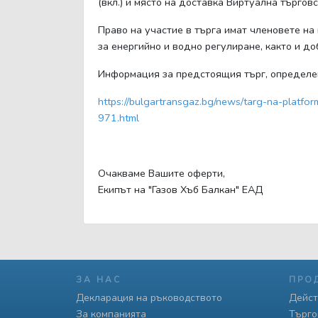
(вкл.) и място на доставка Виртуална търгов
Право на участие в търга имат членовете на
за енергийно и водно регулиране, както и д
Информация за предстоящия търг, определен
https://bulgartransgaz.bg/news/targ-na-plat
971.html
Очакваме Вашите оферти,
Екипът на "Газов Хъб Балкан" ЕАД
ЗА НАС
ПРО
Декларация на ръководството
Дейст
За компанията
Търго