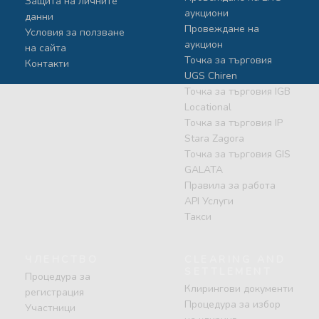
Защита на личните
аукциони
данни
Провеждане на
Условия за ползване
аукцион
на сайта
Точка за търговия
Контакти
UGS Chiren
Точка за търговия IGB
Locational
Точка за търговия IP
Stara Zagora
Точка за търговия GIS
GALATA
Правила за работа
API Услуги
Такси
ЧЛЕНСТВО
CLEARING AND
SETTLEMENT
Процедура за
Клирингови документи
регистрация
Процедура за избор
Участници