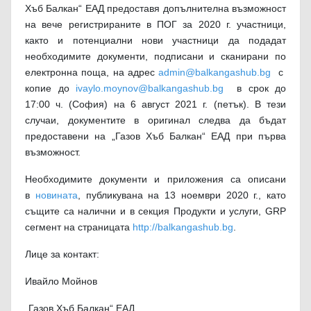
Хъб Балкан“ ЕАД предоставя допълнителна възможност
на вече регистрираните в ПОГ за 2020 г. участници,
както и потенциални нови участници да подадат
необходимите документи, подписани и сканирани по
електронна поща, на адрес
admin@balkangashub.bg
с
копие до
ivaylo.moynov@balkangashub.bg
в срок до
17:00 ч. (София) на 6 август 2021 г. (петък). В тези
случаи, документите в оригинал следва да бъдат
предоставени на „Газов Хъб Балкан“ ЕАД при първа
възможност.
Необходимите документи и приложения са описани
в
новината
, публикувана на 13 ноември 2020 г., като
същите са налични и в секция Продукти и услуги, GRP
сегмент на страницата
http://balkangashub.bg
.
Лице за контакт:
Ивайло Мойнов
„Газов Хъб Балкан“ ЕАД