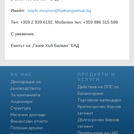
Имейл:
ivaylo.moynov@balkangashub.bg
Тел: +359 2 939 6192, Мобилен тел: +359 886 315 598
С уважение,
Екипът на „Газов Хъб Балкан“ ЕАД
ЗА НАС
ПРОДУКТИ И
УСЛУГИ
Декларация на
Действия на ОПС по
ръководството
балансиране
За компанията
Търговски календари
Акционери
Краткосрочен борсов
Структура
сегмент
Месечни доклади
Дългосрочен борсов
Финансови отчети
сегмент
Полезни връзки
Провеждане на LNG