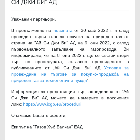
СИ ДЖИ БИ“ АД
Уважаеми партньори,
В продължение на
новината
от 30 май 2022 г. и след
проведен първи търг за покупка на природен газ от
страна на "Ай Си Джи Би" АД на 6 юни 2022, с оглед
първоначалното запълване на газопровода, Ви
информираме, че на 8 юни 2022 г. ще се състои втори
търг по процедурата, съгласно предвиденото в
публикуваните от „Ай Си Джи Би“ АД
Условия за
провеждане на търгове за покупко-продажба на
природен газ за технологични нужди
“.
Информация за предстоящия търг, определена от "Ай
Си Джи Би" АД можете да намерите в посочения
линк:
https://www.icgb.eu/proceduri
Очакваме Вашите оферти,
Екипът на "Газов Хъб Балкан" ЕАД