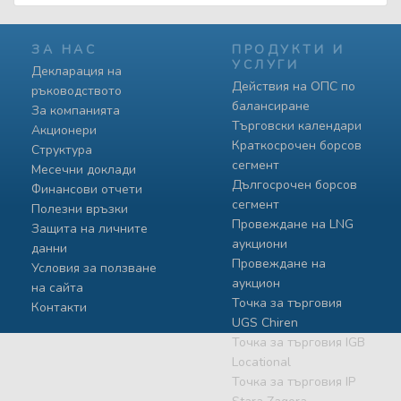
ЗА НАС
ПРОДУКТИ И
УСЛУГИ
Декларация на
Действия на ОПС по
ръководството
балансиране
За компанията
Търговски календари
Акционери
Краткосрочен борсов
Структура
сегмент
Месечни доклади
Дългосрочен борсов
Финансови отчети
сегмент
Полезни връзки
Провеждане на LNG
Защита на личните
аукциони
данни
Провеждане на
Условия за ползване
аукцион
на сайта
Точка за търговия
Контакти
UGS Chiren
Точка за търговия IGB
Locational
Точка за търговия IP