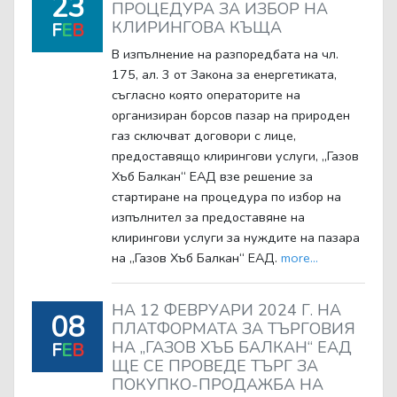
23
ПРОЦЕДУРА ЗА ИЗБОР НА
КЛИРИНГОВА КЪЩА
F
E
B
В изпълнение на разпоредбата на чл.
175, ал. 3 от Закона за енергетиката,
съгласно която операторите на
организиран борсов пазар на природен
газ сключват договори с лице,
предоставящо клирингови услуги, „Газов
Хъб Балкан“ ЕАД взе решение за
стартиране на процедура по избор на
изпълнител за предоставяне на
клирингови услуги за нуждите на пазара
на „Газов Хъб Балкан“ ЕАД.
more...
НА 12 ФЕВРУАРИ 2024 Г. НА
08
ПЛАТФОРМАТА ЗА ТЪРГОВИЯ
НА „ГАЗОВ ХЪБ БАЛКАН“ ЕАД
F
E
B
ЩЕ СЕ ПРОВЕДЕ ТЪРГ ЗА
ПОКУПКО-ПРОДАЖБА НА