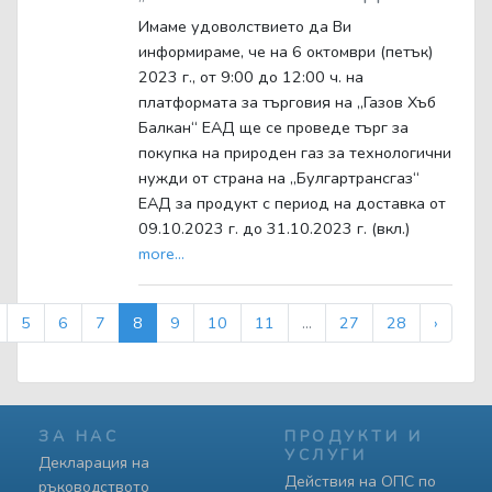
Имаме удоволствието да Ви
информираме, че на 6 октомври (петък)
2023 г., от 9:00 до 12:00 ч. на
платформата за търговия на „Газов Хъб
Балкан“ ЕАД ще се проведе търг за
покупка на природен газ за технологични
нужди от страна на „Булгартрансгаз“
ЕАД за продукт с период на доставка от
09.10.2023 г. до 31.10.2023 г. (вкл.)
more...
5
6
7
8
9
10
11
...
27
28
›
ЗА НАС
ПРОДУКТИ И
УСЛУГИ
Декларация на
Действия на ОПС по
ръководството