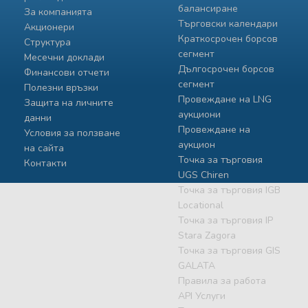
балансиране
За компанията
Търговски календари
Акционери
Краткосрочен борсов
Структура
сегмент
Месечни доклади
Дългосрочен борсов
Финансови отчети
сегмент
Полезни връзки
Провеждане на LNG
Защита на личните
аукциони
данни
Провеждане на
Условия за ползване
аукцион
на сайта
Точка за търговия
Контакти
UGS Chiren
Точка за търговия IGB
Locational
Точка за търговия IP
Stara Zagora
Точка за търговия GIS
GALATA
Правила за работа
API Услуги