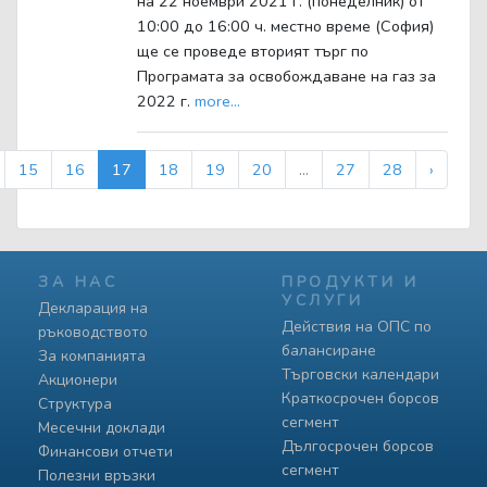
на 22 ноември 2021 г. (понеделник) от
10:00 до 16:00 ч. местно време (София)
ще се проведе вторият търг по
Програмата за освобождаване на газ за
2022 г.
more...
15
16
17
18
19
20
...
27
28
›
ЗА НАС
ПРОДУКТИ И
УСЛУГИ
Декларация на
Действия на ОПС по
ръководството
балансиране
За компанията
Търговски календари
Акционери
Краткосрочен борсов
Структура
сегмент
Месечни доклади
Дългосрочен борсов
Финансови отчети
сегмент
Полезни връзки