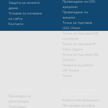
Провеждане на LNG
Защита на личните
аукциони
данни
Провеждане на
Условия за ползване
аукцион
на сайта
Точка за търговия
Контакти
UGS Chiren
Точка за търговия IGB
Locational
Точка за търговия IP
Stara Zagora
Точка за търговия GIS
GALATA
Правила за работа
API Услуги
Такси
ЧЛЕНСТВО
CLEARING AND
SETTLEMENT
Процедура за
Клирингови документи
регистрация
Процедура за избор
Участници