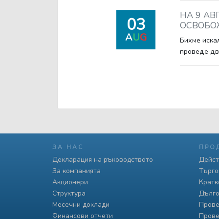
НА 9 АВ
03
ОСВОБОЖ
A
U
G
Бихме искал
проведе дв
ЗА НАС
ПРО
Декларация на ръководството
Дейст
За компанията
Търго
Акционери
Кратк
Структура
Дълго
Месечни доклади
Прове
Финансови отчети
Прове