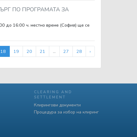
ТЪРГ ПО ПРОГРАМАТА ЗА
:00 до 16:00 ч. местно време (София) ще се
18
19
20
21
...
27
28
›
CLEARING AND
SETTLEMENT
Клирингови документи
Процедура за избор на клиринг