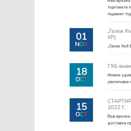
Във връзка 
търговете п
първият тъ
„Газов Х
01
IIP)
N
O
V
„Газов Хъб
ГХБ въве
18
Имаме удово
O
C
T
увеличава 
СТАРТИР
15
2022 Г.
O
C
T
Във връзка
доставка пр