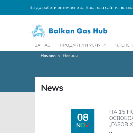
За да работи оптимално за Вас, този сайт използв
ЗА НАС
ПРОДУКТИ И УСЛУГИ
ЧЛЕНСТ
Начало
>
Новини
News
НА 15 Н
08
ОСВОБОЖ
„ГАЗОВ 
N
O
V