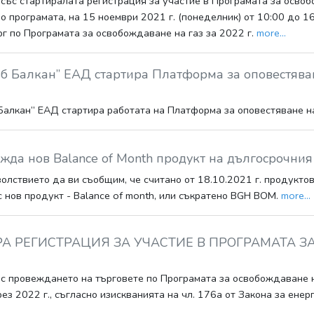
със стартиралата регистрация за участие в Програмата за освоб
о програмата, на 15 ноември 2021 г. (понеделник) от 10:00 до 1
рг по Програмата за освобождаване на газ за 2022 г.
more...
ъб Балкан” ЕАД стартира Платформа за оповестяв
 Балкан” ЕАД стартира работата на Платформа за оповестяване
жда нов Balance of Month продукт на дългосрочния
лствието да ви съобщим, че считано от 18.10.2021 г. продуктов
с нов продукт - Balance of month, или съкратено BGH BOM.
more...
А РЕГИСТРАЦИЯ ЗА УЧАСТИЕ В ПРОГРАМАТА З
 с провеждането на търговете по Програмата за освобождаване н
ез 2022 г., съгласно изискванията на чл. 176а от Закона за енер