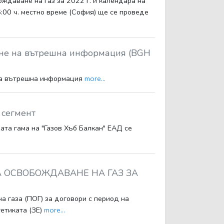
ождаване на газ за 2022 г. и календара на
6:00 ч. местно време (София) ще се проведе
ане на вътрешна информация (BGH
 на вътрешна информация
more...
 сегмент
ата гама на "Газов Хъб Балкан" ЕАД се
А ОСВОБОЖДАВАНЕ НА ГАЗ ЗА
а газа (ПОГ) за договори с период на
гетиката (ЗЕ)
more...