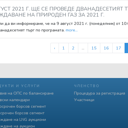
ГУСТ 2021 Г. ЩЕ СЕ ПРОВЕДЕ ДВАНАДЕСЕТИЯТ 
ДАВАНЕ НА ПРИРОДЕН ГАЗ ЗА 2021 Г.
и да ви информираме, че на 9 август 2021 г. (понеделник) от 10
анадесетият търг по програмата.
more...
‹
1
2
...
15
16
17
ДУКТИ И УСЛУГИ
ЧЛЕНСТВО
вия на ОПС по балансиране
Процедура за регистрация
вски календари
Участници
осрочен борсов сегмент
срочен борсов сегмент
ждане на LNG аукциони
ждане на аукцион