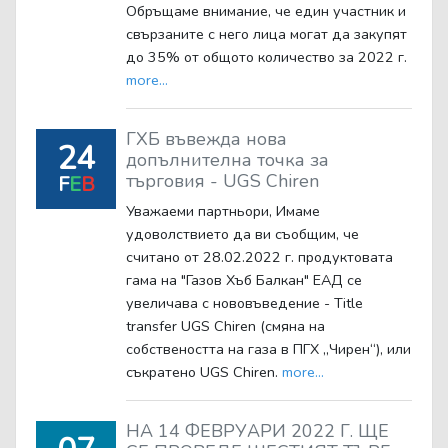
Обръщаме внимание, че един участник и
свързаните с него лица могат да закупят
до 35% от общото количество за 2022 г.
more...
ГХБ въвежда нова
24
допълнителна точка за
търговия - UGS Chiren
F
E
B
Уважаеми партньори, Имаме
удоволствието да ви съобщим, че
считано от 28.02.2022 г. продуктовата
гама на "Газов Хъб Балкан" ЕАД се
увеличава с нововъведение - Title
transfer UGS Chiren (смяна на
собствеността на газа в ПГХ „Чирен“), или
съкратено UGS Chiren.
more...
НА 14 ФЕВРУАРИ 2022 Г. ЩЕ