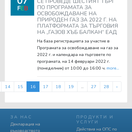
07
СЕ ПРОВЕДЕ ШЕСТИЯТ ТЪРГ
ПО ПРОГРАМАТА ЗА
F
E
B
ОСВОБОЖДАВАНЕ НА
ПРИРОДЕН ГАЗ ЗА 2022 Г. НА
ПЛАТФОРМАТА ЗА ТЪРГОВИЯ
НА „ГАЗОВ ХЪБ БАЛКАН“ ЕАД
На база регистрацията за участие в
Програмата за освобождаване на газ за
2022 г. и календара на търговете по
програмата, на 14 февруари 2022 г.
(понеделник) от 10:00 до 16:00 ч.
more...
14
15
16
17
18
19
...
27
28
›
ЗА НАС
ПРОДУКТИ И
УСЛУГИ
Декларация на
Действия на ОПС по
ръководството