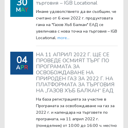
30
търговия – IGB Locational
M
A
Y
Имаме удоволствието да ви съобщим, че
считано от 6 юни 2022 г. продуктовата
гама на "Газов Хъб Балкан" ЕАД се
увеличава с новa точка на търговия – IGB
Locational.
more...
НА 11 АПРИЛ 2022 Г. ЩЕ СЕ
04
ПРОВЕДЕ ОСМИЯТ ТЪРГ ПО
ПРОГРАМАТА ЗА
A
P
R
ОСВОБОЖДАВАНЕ НА
ПРИРОДЕН ГАЗ ЗА 2022 Г. НА
ПЛАТФОРМАТА ЗА ТЪРГОВИЯ
НА „ГАЗОВ ХЪБ БАЛКАН“ ЕАД
На база регистрацията за участие в
Програмата за освобождаване на газ за
2022 г. и календара на търговете по
програмата, на 11 април 2022 г.
(понеделник) от 10:00 до 16:00 ч. местно