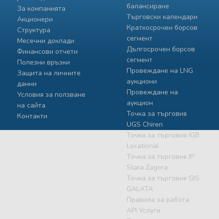
балансиране
За компанията
Търговски календари
Акционери
Краткосрочен борсов
Структура
сегмент
Месечни доклади
Дългосрочен борсов
Финансови отчети
сегмент
Полезни връзки
Провеждане на LNG
Защита на личните
аукциони
данни
Провеждане на
Условия за ползване
аукцион
на сайта
Точка за търговия
Контакти
UGS Chiren
Точка за търговия IGB
Locational
Точка за търговия IP
Stara Zagora
Точка за търговия GIS
GALATA
Правила за работа
API Услуги